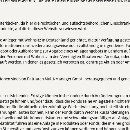
NELLER ANLEGER BIN, DIE WICHTIGEN HINWEISE GELESEN HABE UND 
weiterklicken, da hier die rechtlichen und aufsichtsbehördlichen Einschrä
rodukte, auf die in dieser Website verwiesen wird.
elle Anleger mit Wohnsitz in Deutschland gerichtet; die zur Verfügung ges
nformationen darf weder auszugsweise noch vollständig in irgendeiner For
ngebot oder Aufforderung zur Abgabe eines Anlageangebots in Ländern auß
der Personen mit Wohnsitz in den Vereinigten Staaten von Amerika, oder
ft werden, in denen es gesetzlich verboten ist, derartige Aktien oder Ant
ationen sind von Patriarch Multi-Manager GmbH herausgegeben und genehm
aus entstehenden Erträge können insbesondere durch Veränderungen an de
 Beträge führen und/oder dazu, dass der Fonds seine Anlageziele nicht er
ikator für die aktuelle oder zukünftige Wertentwicklung noch stellt sie ein
ährungen lauten können, kann der Fonds durch Wechselkursänderungen 
Schwellenmärkte können riskanter und schwankungsanfälliger als Anlage
latilität führen als eine Anlage in Produkten oder Fonds, die in einer gr
len Steuersätze und -vergünstigungen können variieren und hängen von 