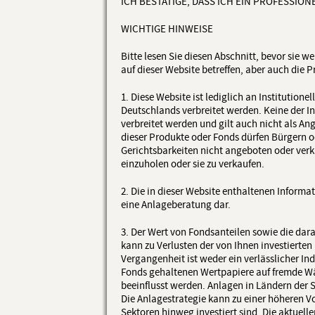
ICH BESTÄTIGE, DASS ICH EIN PROFESSIO
WICHTIGE HINWEISE
Bitte lesen Sie diesen Abschnitt, bevor sie 
auf dieser Website betreffen, aber auch die P
1. Diese Website ist lediglich an Institution
Deutschlands verbreitet werden. Keine der I
verbreitet werden und gilt auch nicht als A
dieser Produkte oder Fonds dürfen Bürgern o
Gerichtsbarkeiten nicht angeboten oder verkau
einzuholen oder sie zu verkaufen.
2. Die in dieser Website enthaltenen Inform
eine Anlageberatung dar.
3. Der Wert von Fondsanteilen sowie die dar
kann zu Verlusten der von Ihnen investierten
Vergangenheit ist weder ein verlässlicher Ind
Fonds gehaltenen Wertpapiere auf fremde W
beeinflusst werden. Anlagen in Ländern der 
Die Anlagestrategie kann zu einer höheren Vo
Sektoren hinweg investiert sind. Die aktuel