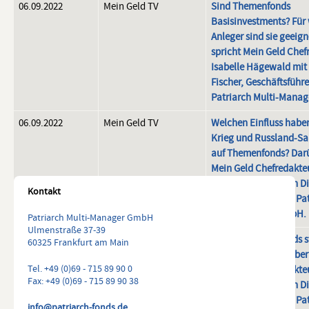
06.09.2022
Mein Geld TV
Sind Themenfonds
Pressestimmen und Videos
Basisinvestments? Für
Anleger sind sie geeig
PORTRAIT
spricht Mein Geld Chef
Isabelle Hägewald mit 
Fischer, Geschäftsführe
FINANZDATEN
Patriarch Multi-Mana
06.09.2022
Mein Geld TV
Welchen Einfluss habe
STAMMDATEN
Krieg und Russland-Sa
auf Themenfonds? Darü
Mein Geld Chefredakteu
Hägewald mit Herrn Dir
Kontakt
Geschäftsführer der Pa
Multi-Manager GmbH.
Patriarch Multi-Manager GmbH
Ulmenstraße 37-39
06.09.2022
Mein Geld TV
Welche Themenfonds s
60325 Frankfurt am Main
Zeit im Fokus? Darüber
Tel. +49 (0)69 - 715 89 90 0
Mein Geld Chefredakteu
Fax: +49 (0)69 - 715 89 90 38
Hägewald mit Herrn Dir
Geschäftsführer der Pa
info@patriarch-fonds.de