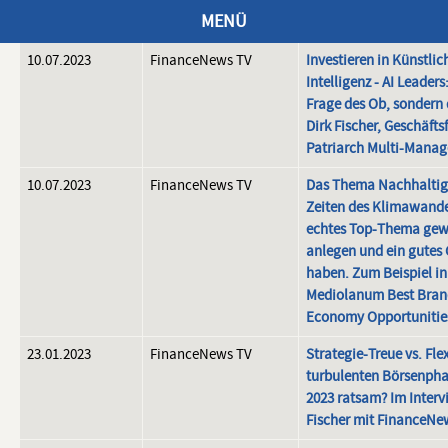
Fondsmanager von C
MENÜ
Capital AG
10.07.2023
FinanceNews TV
Investieren in Künstlic
Intelligenz - AI Leaders
Frage des Ob, sondern 
Dirk Fischer, Geschäfts
Patriarch Multi-Mana
Dachfonds
10.07.2023
FinanceNews TV
Das Thema Nachhaltigke
Zeiten des Klimawande
PATRIARCH SELECT ERTRAG
echtes Top-Thema gew
anlegen und ein gutes
haben. Zum Beispiel in
Portrait
Mediolanum Best Brand
Economy Opportunitie
Wertentwicklung
23.01.2023
FinanceNews TV
Strategie-Treue vs. Flex
Portfolio
turbulenten Börsenpha
2023 ratsam? Im Interv
Dokumente
Fischer mit FinanceNe