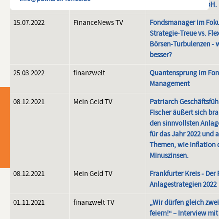
Multi-Manager GmbH.
15.07.2022
FinanceNews TV
Fondsmanager im Foku
Strategie-Treue vs. Flex
Factsheets
Börsen-Turbulenzen - 
Tagesaktuelles Factsheet
besser?
Monatsultimo Factsheet
25.03.2022
finanzwelt
Quantensprung im Fon
Management
© 2026 Patriarch Multi-Manager GmbH
08.12.2021
Mein Geld TV
Patriarch Geschäftsfüh
Impressum
Fischer äußert sich br
Disclaimer
den sinnvollsten Anlag
Datenschutzerklärung
für das Jahr 2022 und 
Erstinformation
Themen, wie Inflation 
Nachhaltigkeitsinformation
Anfahrt
Minuszinsen.
08.12.2021
Mein Geld TV
Frankfurter Kreis - Der 
Anlagestrategien 2022
01.11.2021
finanzwelt TV
„Wir dürfen gleich zwe
feiern!“ – Interview mit